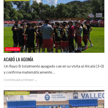
CATEGORÍAS.
20/04/2026
ACABÓ LA AGONÍA
Un Rayo B totalmente apagado cae en su visita al Alcalá (3-0)
y confirma matemáticamente…
CONTINUAR LEYENDO →
CRÓNICAS RAYO B