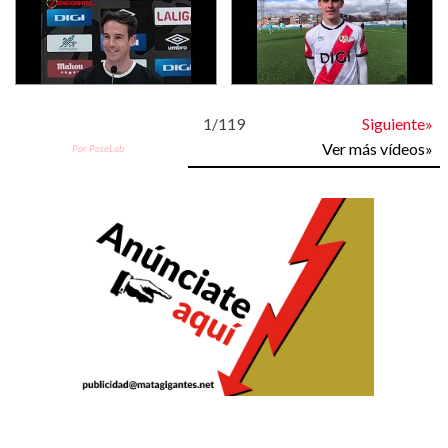
1
/
119
Siguiente»
Ver más vídeos»
Por PoseLab