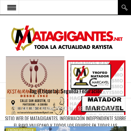
INICIO
RAYO VALLECANO
CANTERA Y ESCUELA FRV
RAYO FÉMINAS
MULTIMEDIA
FIRMAS
Tag (Etiqueta):
Segunda Federación
CONTACTO
YOU ARE HERE:
PÁGINA PRINCIPAL
/
SEGUNDA FEDERACIÓN
SITIO WEB DE MATAGIGANTES. INFORMACIÓN INDEPENDIENTE SOBRE
EL RAYO VALLECANO Y TODOS LOS EQUIPOS EN TODAS LAS
CRÓNICAS RAYO B